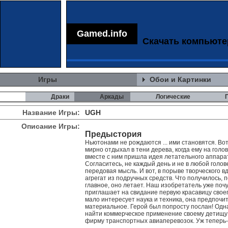
Gamed.info
Скачать компьют
Игры
Обои и Картинки
Драки
Аркады
Логические
Название Игры:
UGH
Описание Игры:
Предыстория
Ньютонами не рождаются ... ими становятся. Во
мирно отдыхал в тени дерева, когда ему на голо
вместе с ним пришла идея летательного аппарат
Согласитесь, не каждый день и не в любой голов
передовая мысль. И вот, в порыве творческого в
агрегат из подручных средств. Что получилось, 
главное, оно летает. Наш изобретатель уже поч
приглашает на свидание первую красавицу свое
мало интересует наука и техника, она предпочи
материальное. Герой был попросту послан! Одна
найти коммерческое применение своему детищу:
фирму транспортных авиаперевозок. Уж теперь-то