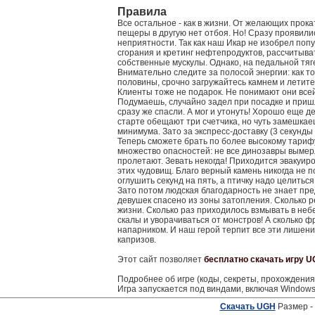
Правила
Все остальное - как в жизни. От желающих прока
пещеры в другую нет отбоя. Но! Сразу проявил
неприятности. Так как наш Икар не изобрел поп
сгорания и кретинг нефтепродуктов, рассчитыва
собственные мускулы. Однако, на педальной тяг
Внимательно следите за полосой энергии: как т
половины, срочно загружайтесь камнем и летите
Клиенты тоже не подарок. Не понимают они все
Подумаешь, случайно задел при посадке и приш
сразу же спасли. А мог и утонуть! Хорошо еще д
старте обещают три счетчика, но чуть замешкаеш
минимума. Зато за экспресс-доставку (3 секунд
Теперь сможете брать по более высокому тариф
множество опасностей: не все динозавры вымерл
пролетают. Зевать некогда! Приходится эвакуир
этих чудовищ. Благо верный камень никогда не 
оглушить секунд на пять, а птичку надо целиться 
Зато потом людская благодарность не знает пред
девушек спасено из зоны затопления. Сколько 
жизни. Сколько раз приходилось взмывать в небе
скалы и уворачиваться от монстров! А сколько ф
напарником. И наш герой терпит все эти лишен
капризов.
Этот сайт позволяет
бесплатно скачать игру 
Подробнее об игре (коды, секреты, прохождени
Игра запускается под виндами, включая Windows
Скачать UGH
Размер -