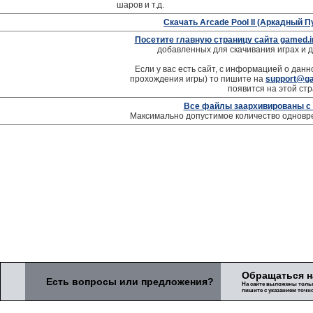
шаров и т.д.
Скачать Arcade Pool II (Аркадный П
Посетите главную страницу сайта gamed.i
добавленных для скачивания играх и д
Если у вас есть сайт, с информацией о данно
прохождения игры) то пишите на
support@ga
появится на этой стр
Все файлы заархивированы с
Максимально допустимое количество одновре
Обращаться 
Есть вопросы или предложения?
На сайте выложены только
пишите с указанием точно